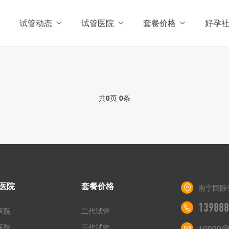
试管动态
试管医院
套餐价格
好孕
共
0
页
0
条
医院
套餐价格
南宁国际
139888
医院
二代试管
医院
三代试管
10000@