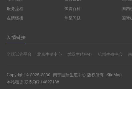
服务流程
试管百科
国内
友情链接
常见问题
国际
友情链接
全球试管平台
北京生殖中心
武汉生殖中心
杭州生殖中心
Copyright © 2025-2030
南宁国际生殖中心
版权所有
SiteMap
本站租赁,联系QQ:14827188